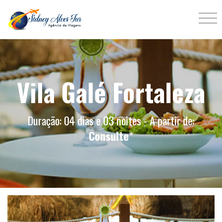
Vila Galé Fortaleza
Duração: 04 dias e 03 noites - A partir de:
Consulte
*