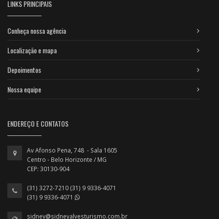
LINKS PRINCIPAIS
Conheça nossa agência
Localização e mapa
Depoimentos
Nossa equipe
ENDEREÇO E CONTATOS
Av Afonso Pena, 748 - Sala 1605
Centro - Belo Horizonte / MG
CEP: 30130-904
(31) 3272-7210 (31) 9 9336-4071
(31) 9 9336-4071
sidney@sidneyalvesturismo.com.br